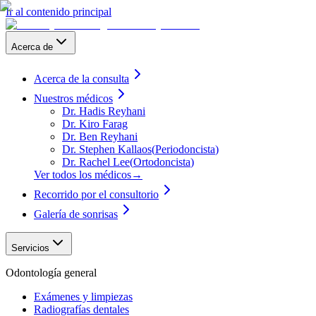
Ir al contenido principal
Acerca de
Acerca de la consulta
Nuestros médicos
Dr. Hadis Reyhani
Dr. Kiro Farag
Dr. Ben Reyhani
Dr. Stephen Kallaos
(
Periodoncista
)
Dr. Rachel Lee
(
Ortodoncista
)
Ver todos los médicos
→
Recorrido por el consultorio
Galería de sonrisas
Servicios
Odontología general
Exámenes y limpiezas
Radiografías dentales