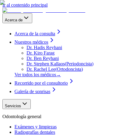
Ir al contenido principal
Acerca de
Acerca de la consulta
Nuestros médicos
Dr. Hadis Reyhani
Dr. Kiro Farag
Dr. Ben Reyhani
Dr. Stephen Kallaos
(
Periodoncista
)
Dr. Rachel Lee
(
Ortodoncista
)
Ver todos los médicos
→
Recorrido por el consultorio
Galería de sonrisas
Servicios
Odontología general
Exámenes y limpiezas
Radiografías dentales