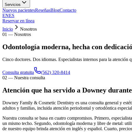
Servicios
Nuevos pacientes
Reseñas
Blog
Contacto
EN
ES
Reservar en línea
Inicio
Nosotros
01
—
Nosotros
Odontología moderna, hecha con dedicació
Cinco doctores. Dos idiomas. Especialistas internos para la atención q
Consulta gratuita
(562) 320-8414
02
—
Nuestra consulta
Atención que ha servido a Downey durante
Downey Family & Cosmetic Dentistry es una consulta general y estéti
adultos y familias, incluida atención periodontal y ortodóntica especia
Nuestra consulta se basa en cuatro compromisos. Primero, especialistas
un mismo techo. Segundo, odontología moderna y libre de metal: utili
de nuestro equipo brinda atención en inglés y español. Cuarto, precios