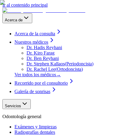
Ir al contenido principal
Acerca de
Acerca de la consulta
Nuestros médicos
Dr. Hadis Reyhani
Dr. Kiro Farag
Dr. Ben Reyhani
Dr. Stephen Kallaos
(
Periodoncista
)
Dr. Rachel Lee
(
Ortodoncista
)
Ver todos los médicos
→
Recorrido por el consultorio
Galería de sonrisas
Servicios
Odontología general
Exámenes y limpiezas
Radiografías dentales