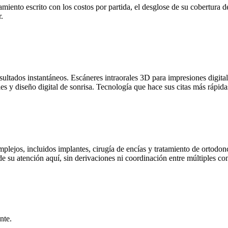
miento escrito con los costos por partida, el desglose de su cobertura de
.
esultados instantáneos. Escáneres intraorales 3D para impresiones digita
es y diseño digital de sonrisa. Tecnología que hace sus citas más rápid
plejos, incluidos implantes, cirugía de encías y tratamiento de ortodonc
e su atención aquí, sin derivaciones ni coordinación entre múltiples con
nte.